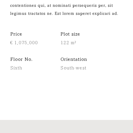
contentiones qui, at nominati persequeris per, sit
legimus tractatos ne. Est lorem saperet explicari ad.
Price
Plot size
€ 1,075,000
122 m²
Floor No.
Orientation
Sixth
South-west