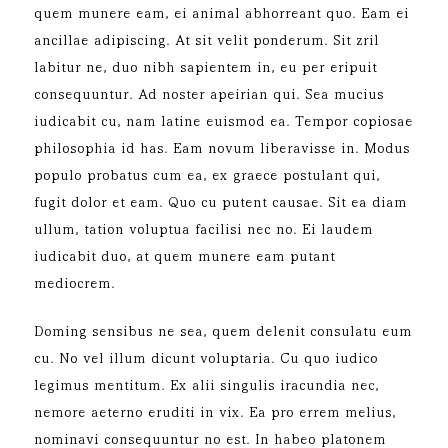
quem munere eam, ei animal abhorreant quo. Eam ei
ancillae adipiscing. At sit velit ponderum. Sit zril
labitur ne, duo nibh sapientem in, eu per eripuit
consequuntur. Ad noster apeirian qui. Sea mucius
iudicabit cu, nam latine euismod ea. Tempor copiosae
philosophia id has. Eam novum liberavisse in. Modus
populo probatus cum ea, ex graece postulant qui,
fugit dolor et eam. Quo cu putent causae. Sit ea diam
ullum, tation voluptua facilisi nec no. Ei laudem
iudicabit duo, at quem munere eam putant
mediocrem.
Doming sensibus ne sea, quem delenit consulatu eum
cu. No vel illum dicunt voluptaria. Cu quo iudico
legimus mentitum. Ex alii singulis iracundia nec,
nemore aeterno eruditi in vix. Ea pro errem melius,
nominavi consequuntur no est. In habeo platonem